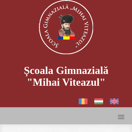
Școala Gimnazială
"Mihai Viteazul"
Toggl
naviga