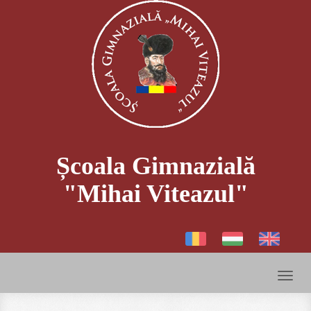
Școala Gimnazială
"Mihai Viteazul"
Toggl
naviga