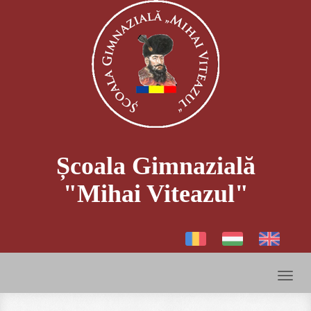
Școala Gimnazială
"Mihai Viteazul"
Toggl
naviga