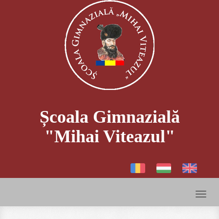
Școala Gimnazială
"Mihai Viteazul"
Toggl
naviga